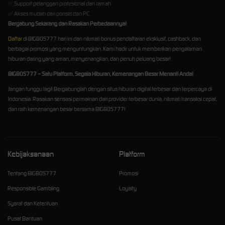
✅ Support pelanggan profesional dan ramah
✅ Akses mudah dari ponsel dan PC
Bergabung Sekarang dan Rasakan Perbedaannya!
Daftar
di BIGBOS777 hari ini dan nikmati bonus pendaftaran eksklusif, cashback, dan
berbagai promosi yang menguntungkan. Kami hadir untuk memberikan pengalaman
hiburan daring yang aman, menyenangkan, dan penuh peluang besar!
BIGBOS777 – Satu Platform, Segala Hiburan, Kemenangan Besar Menanti Anda!
Jangan tunggu lagi! Bergabunglah dengan situs hiburan digital terbesar dan terpercaya di
Indonesia. Rasakan sensasi permainan dari provider terbesar dunia, nikmati transaksi cepat,
dan raih kemenangan besar bersama BIGBOS777!
Kebijaksanaan
Platform
Tentang BIGBOS777
Promosi
Responsible Gambling
Loyalty
Syarat dan Ketentuan
Pusat Bantuan