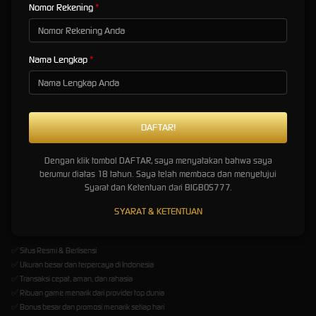
Setiap game dirancang untuk memberikan sensasi tak terlupakan dan peluang
Nomor Rekening
kemenangan besar!
🌟 Layanan Support 24/7 Profesional
Nama Lengkap
Tim customer support kami selalu siap membantu Anda 24 jam nonstop. Komunikasi cepat
dan solusi terbaik adalah prioritas kami.
📱 Akses Mudah & Responsif di Semua
Perangkat
Website kami didesain modern dan mobile-friendly, sehingga Anda bisa bermain kapan
Dengan klik tombol DAFTAR, saya menyatakan bahwa saya
saja, di mana saja, tanpa hambatan.
berumur diatas 18 tahun. Saya telah membaca dan menyetujui
Syarat dan Ketentuan dari BIGBOS777.
Kenapa Harus Bergabung
SYARAT & KETENTUAN
dengan BIGBOS777?
✅ Situs Resmi & Berlisensi
✅ Ukuran besar dan terpercaya di Indonesia
✅ Transaksi cepat, aman, dan rahasia
✅ Ribuan game menarik dari provider top dunia
✅ Bonus besar dan promosi menarik setiap hari