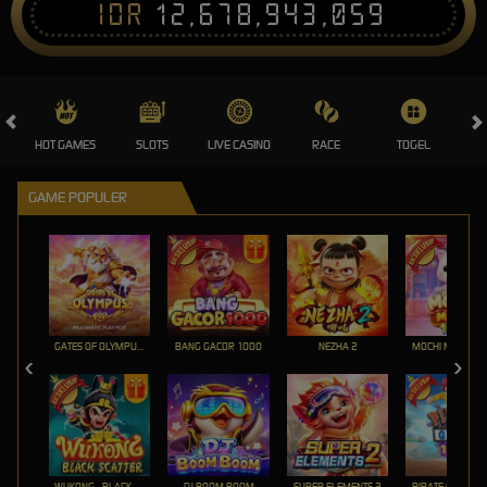
IDR
12,678,943,059
HOT GAMES
SLOTS
LIVE CASINO
RACE
TOGEL
OL
GAME POPULER
GATES OF OLYMPUS POP
BANG GACOR 1000
NEZHA 2
MOCHI MANIA 1
WUKONG - BLACK SCATTER
DJ BOOM BOOM
SUPER ELEMENTS 2
PIRATE QUEST 1