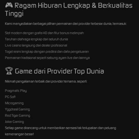
🎮 Ragam Hiburan Lengkap & Berkualitas
Tinggi
Kami menyediakan berbagai pilihan permainan dari provider terbesar dunia, termasuk:
Slot modern dengan grafis HD dan fitur bonus melimpah
Taruhan olahraga lengkap dari seluruh dunia
Live casino langsung dari dealer profesional
Togel resmi lengkap dengan prediksi dan data pengeluaran
Permainan tradisional seperti sabung ayam live dan lainnya
🏆 Game dari Provider Top Dunia
Nikmati pengalaman terbaik dari provider ternama, seperti:
Pragmatic Play
PG Soft
Microgaming
Yggdrasil Gaming
Red Tiger Gaming
Joker Gaming
Setiap game dirancang untuk memberikan sensasi tak terlupakan dan peluang
kemenangan besar!