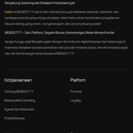
Bergabung Sekarang dan Rasakan Perbedaannya!
Daftar
di BIGBOS777 hari ini dan nikmati bonus pendaftaran eksklusif, cashback, dan
berbagai promosi yang menguntungkan. Kami hadir untuk memberikan pengalaman
hiburan daring yang aman, menyenangkan, dan penuh peluang besar!
BIGBOS777 – Satu Platform, Segala Hiburan, Kemenangan Besar Menanti Anda!
Jangan tunggu lagi! Bergabunglah dengan situs hiburan digital terbesar dan terpercaya di
Indonesia. Rasakan sensasi permainan dari provider terbesar dunia, nikmati transaksi cepat,
dan raih kemenangan besar bersama BIGBOS777!
Kebijaksanaan
Platform
Tentang BIGBOS777
Promosi
Responsible Gambling
Loyalty
Syarat dan Ketentuan
Pusat Bantuan