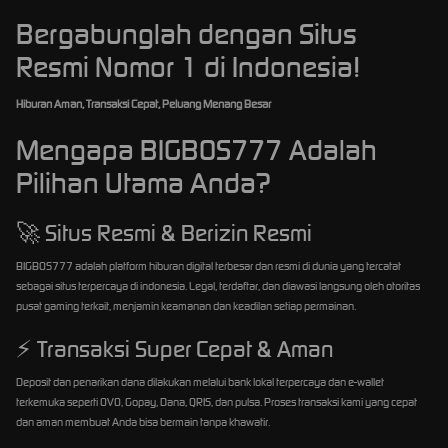
Bergabunglah dengan Situs
Resmi Nomor 1 di Indonesia!
Hiburan Aman, Transaksi Cepat, Peluang Menang Besar
Mengapa BIGBOS777 Adalah
Pilihan Utama Anda?
🚀 Situs Resmi & Berizin Resmi
BIGBOS777 adalah platform hiburan digital terbesar dan resmi di dunia yang tercatat
sebagai situs terpercaya di indonesia. Legal, terdaftar, dan diawasi langsung oleh otoritas
pusat gaming terkait, menjamin keamanan dan keadilan setiap permainan.
⚡ Transaksi Super Cepat & Aman
Deposit dan penarikan dana dilakukan melalui bank lokal terpercaya dan e-wallet
terkemuka seperti OVO, Gopay, Dana, QRIS, dan pulsa. Proses transaksi kami yang cepat
dan aman membuat Anda bisa bermain tanpa khawatir.