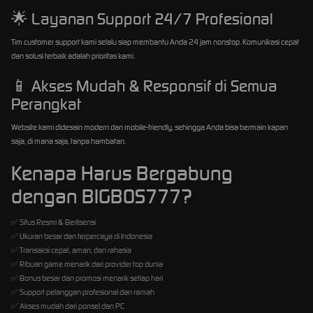
🌟 Layanan Support 24/7 Profesional
Tim customer support kami selalu siap membantu Anda 24 jam nonstop. Komunikasi cepat
dan solusi terbaik adalah prioritas kami.
📱 Akses Mudah & Responsif di Semua
Perangkat
Website kami didesain modern dan mobile-friendly, sehingga Anda bisa bermain kapan
saja, di mana saja, tanpa hambatan.
Kenapa Harus Bergabung
dengan BIGBOS777?
✅ Situs Resmi & Berlisensi
✅ Ukuran besar dan terpercaya di Indonesia
✅ Transaksi cepat, aman, dan rahasia
✅ Ribuan game menarik dari provider top dunia
✅ Bonus besar dan promosi menarik setiap hari
✅ Support pelanggan profesional dan ramah
✅ Akses mudah dari ponsel dan PC