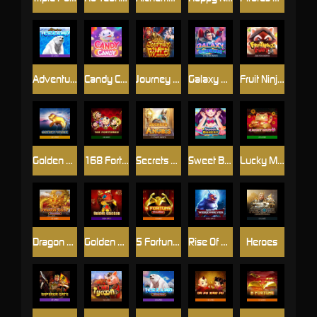
Adventure Iceland
Candy Candy
Journey to the Wild
Galaxy Guardian
Fruit Ninja Fury
Golden Whale
168 Fortunes
Secrets of Anubis
Sweet Bakery
Lucky Meow
Dragon Gold SA
Golden Chicken
5 Fortune SA
Rise Of Werewolves
Heroes