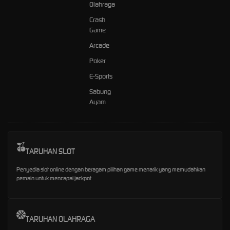
Olahraga
Crash
Game
Arcade
Poker
E-Sports
Sabung
Ayam
TARUHAN SLOT
Penyedia slot online dengan beragam pilihan game menarik yang memudahkan
pemain untuk mencapai jackpot
TARUHAN OLAHRAGA