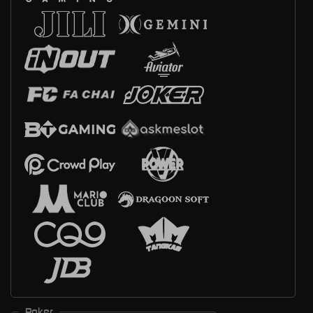
Poker