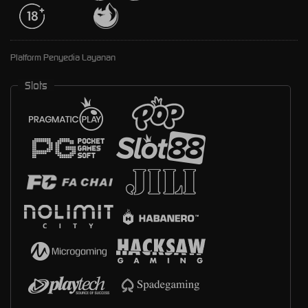
Platform Penyedia Layanan
Slots