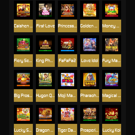
Caishen Deluxe Maxways
First Love
Princess Wang
Golden Pixiu
Money Mouse
Fiery Sevens Hot 20
King Pharaoh
FaFaFa2
Love Idol
Fury Max Lucky Road
Big Prosperity SA
Hugon Quest
Moji Mania
Pharaoh Gates
Magical Lamp
Lucky Snake Wheel
Dragon Gold
Tiger Dance
Prosperity Gods
Lucky Koi