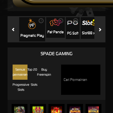
i
i
i
i
i
Facha
Fat Panda
Slot88 x PP
PG Soft
Pragmatic Play
SPADE GAMING
Semua
Top 20
Buy
permainan
Freenspin
Progressive
Slots
Slots