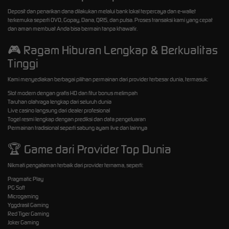
Deposit dan penarikan dana dilakukan melalui bank lokal terpercaya dan e-wallet
terkemuka seperti OVO, Gopay, Dana, QRIS, dan pulsa. Proses transaksi kami yang cepat
dan aman membuat Anda bisa bermain tanpa khawatir.
🎮 Ragam Hiburan Lengkap & Berkualitas
Tinggi
Kami menyediakan berbagai pilihan permainan dari provider terbesar dunia, termasuk:
Slot modern dengan grafis HD dan fitur bonus melimpah
Taruhan olahraga lengkap dari seluruh dunia
Live casino langsung dari dealer profesional
Togel resmi lengkap dengan prediksi dan data pengeluaran
Permainan tradisional seperti sabung ayam live dan lainnya
🏆 Game dari Provider Top Dunia
Nikmati pengalaman terbaik dari provider ternama, seperti:
Pragmatic Play
PG Soft
Microgaming
Yggdrasil Gaming
Red Tiger Gaming
Joker Gaming