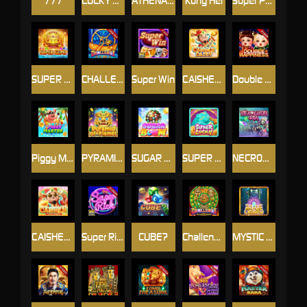
777
LUCKY ACE
ATHENA LUCKY SPREAD
Kung Hei
Super Powerful
SUPER GEMS
CHALLENGE・FU LU SHOU XI
Super Win
CAISHEN DADDY
Double Happiness
Piggy Master
PYRAMID OF FLAMES
SUGAR BOOM
SUPER LUCKY
NECROMANCER SHA
CAISHEN-LUCKY SPREAD
Super Rich
CUBE?
Challenge・Mayan Calendar
MYSTIC LEGEND 2