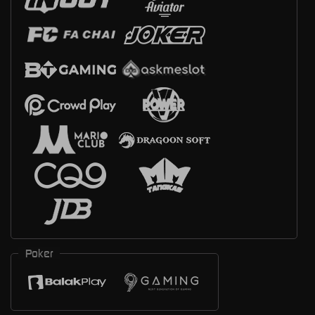
Poker