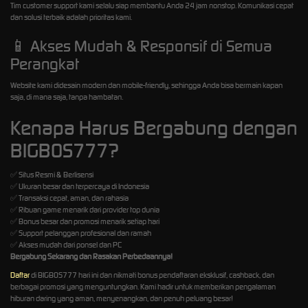
Tim customer support kami selalu siap membantu Anda 24 jam nonstop. Komunikasi cepat
dan solusi terbaik adalah prioritas kami.
📱 Akses Mudah & Responsif di Semua
Perangkat
Website kami didesain modern dan mobile-friendly, sehingga Anda bisa bermain kapan
saja, di mana saja, tanpa hambatan.
Kenapa Harus Bergabung dengan
BIGBOS777?
✅ Situs Resmi & Berlisensi
✅ Ukuran besar dan terpercaya di Indonesia
✅ Transaksi cepat, aman, dan rahasia
✅ Ribuan game menarik dari provider top dunia
✅ Bonus besar dan promosi menarik setiap hari
✅ Support pelanggan profesional dan ramah
✅ Akses mudah dari ponsel dan PC
Bergabung Sekarang dan Rasakan Perbedaannya!
Daftar
di BIGBOS777 hari ini dan nikmati bonus pendaftaran eksklusif, cashback, dan
berbagai promosi yang menguntungkan. Kami hadir untuk memberikan pengalaman
hiburan daring yang aman, menyenangkan, dan penuh peluang besar!