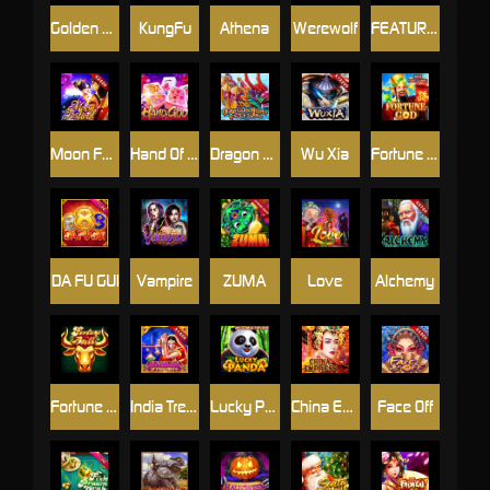
Golden Zongzi
KungFu
Athena
Werewolf
FEATURE BUY・SUPER POWERFUL
Moon Festival
Hand Of God
Dragon Boat Festival
Wu Xia
Fortune God
DA FU GUI
Vampire
ZUMA
Love
Alchemy
Fortune Bull
India Treasure
Lucky Panda
China Empress
Face Off