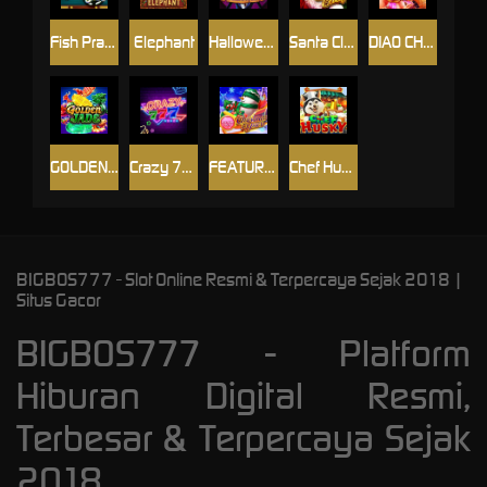
Fish Prawn Crab
Elephant
Halloween
Santa Claus
DIAO CHAN FA DA CAI
GOLDEN JADE
Crazy 777
FEATURE BUY・CHRISTMAS EXPRESS
Chef Husky
BIGBOS777 - Slot Online Resmi & Terpercaya Sejak 2018 |
Situs Gacor
BIGBOS777 - Platform
Hiburan Digital Resmi,
Terbesar & Terpercaya Sejak
2018