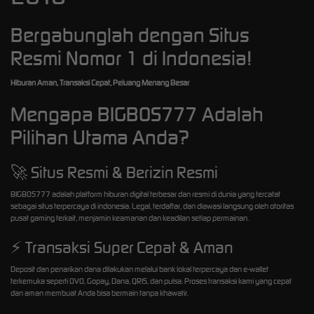
Bergabunglah dengan Situs
Resmi Nomor 1 di Indonesia!
Hiburan Aman, Transaksi Cepat, Peluang Menang Besar
Mengapa BIGBOS777 Adalah
Pilihan Utama Anda?
🚀 Situs Resmi & Berizin Resmi
BIGBOS777 adalah platform hiburan digital terbesar dan resmi di dunia yang tercatat
sebagai situs terpercaya di indonesia. Legal, terdaftar, dan diawasi langsung oleh otoritas
pusat gaming terkait, menjamin keamanan dan keadilan setiap permainan.
⚡ Transaksi Super Cepat & Aman
Deposit dan penarikan dana dilakukan melalui bank lokal terpercaya dan e-wallet
terkemuka seperti OVO, Gopay, Dana, QRIS, dan pulsa. Proses transaksi kami yang cepat
dan aman membuat Anda bisa bermain tanpa khawatir.