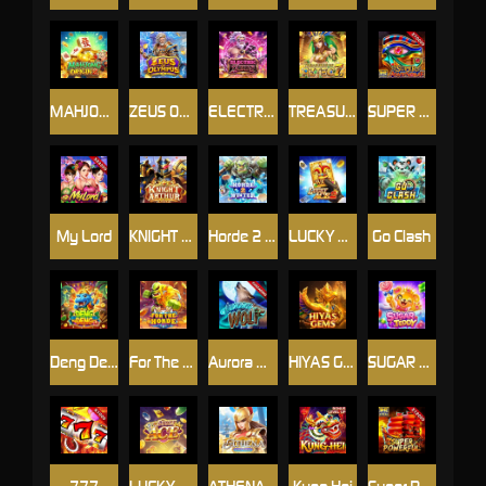
MAHJONG: ORIGIN 2
ZEUS OF OLYMPUS
ELECTRIC ZEUS
TREASURES OF AZTEC Z
SUPER AWESOME
My Lord
KNIGHT ARTHUR
Horde 2 Winter
LUCKY ACE 2
Go Clash
Deng Deng
For The Horde
Aurora Wolf
HIYAS GEMS
SUGAR TEDDY