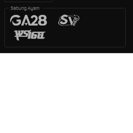
Sabung Ayam