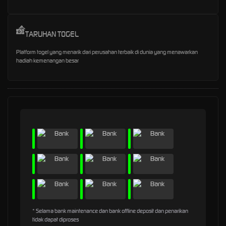
TARUHAN TOGEL
Platform togel yang menarik dari perusahan terbaik di dunia yang menawarkan
hadiah kemenangan besar
* Selama bank maintenance dan bank offline deposit dan penarikan
tidak dapat diproses