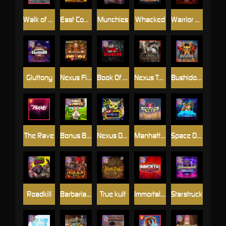
Walk of Shame
East Coast Vs West Coast
Munchies
Whacked
Warrior Graveyard xNudge
Gluttony
Nexus Fire In The Hole xBomb
Book Of Shadows
Nexus Tombstone RIP
Bushido Way xNudge
The Rave
Bonus Bunnies
Nexus Outsourced
Manhattan Goes Wild
Space Donkey
Roadkill
Barbarian Fury
True kult
Immortal Fruits
Starstruck