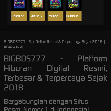
Coins of Fortune
Gaelic Gold
Poison Eve
Outsourced: Slash Game
BIGBOS777 - Slot Online Resmi & Terpercaya Sejak 2018 |
Situs Gacor
BIGBOS777 - Platform
Hiburan Digital Resmi,
Terbesar & Terpercaya Sejak
2018
Bergabunglah dengan Situs
Resmi Nomor 1 di Indonesia!