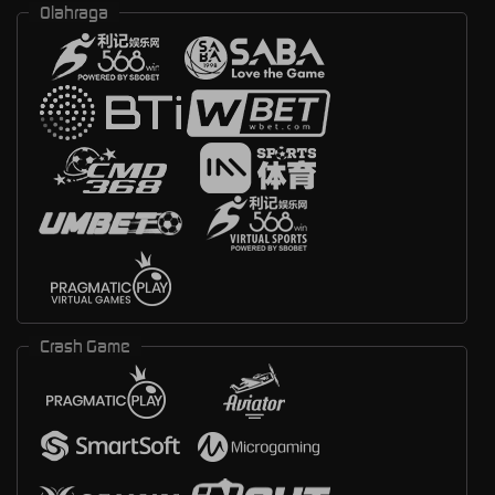
Olahraga
Crash Game