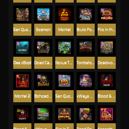
San Quentin 2: Death Row
Seamen
Mental
Brute Force: Alien Onslaught
Fire in the Hole 2
Das xBoot
Dead Canary
Nexus The Crypt
Tombstone Slaughter
Deadwood R.I.P
Mental 2
Beheaded
San Quentin xWays
xWays Hoarder 2
Blood & Shadow