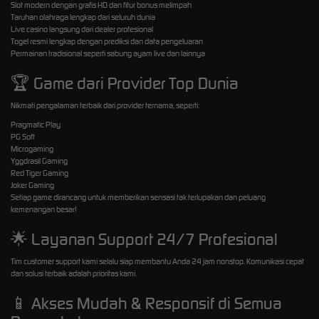
Slot modern dengan grafis HD dan fitur bonus melimpah
Taruhan olahraga lengkap dari seluruh dunia
Live casino langsung dari dealer profesional
Togel resmi lengkap dengan prediksi dan data pengeluaran
Permainan tradisional seperti sabung ayam live dan lainnya
🏆 Game dari Provider Top Dunia
Nikmati pengalaman terbaik dari provider ternama, seperti:
Pragmatic Play
PG Soft
Microgaming
Yggdrasil Gaming
Red Tiger Gaming
Joker Gaming
Setiap game dirancang untuk memberikan sensasi tak terlupakan dan peluang
kemenangan besar!
🌟 Layanan Support 24/7 Profesional
Tim customer support kami selalu siap membantu Anda 24 jam nonstop. Komunikasi cepat
dan solusi terbaik adalah prioritas kami.
📱 Akses Mudah & Responsif di Semua