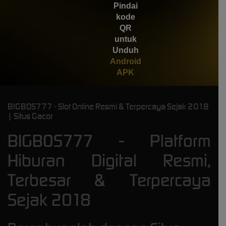
Pindai
kode
QR
untuk
Unduh
Android
APK
BIGBOS777 - Slot Online Resmi & Terpercaya Sejak 2018
| Situs Gacor
BIGBOS777 - Platform
Hiburan Digital Resmi,
Terbesar & Terpercaya
Sejak 2018