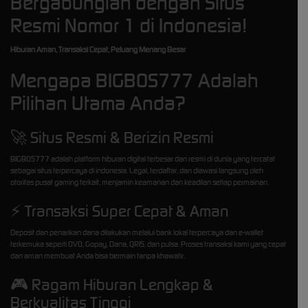
Bergabunglah dengan Situs
Resmi Nomor 1 di Indonesia!
Hiburan Aman, Transaksi Cepat, Peluang Menang Besar
Mengapa BIGBOS777 Adalah
Pilihan Utama Anda?
🚀 Situs Resmi & Berizin Resmi
BIGBOS777 adalah platform hiburan digital terbesar dan resmi di dunia yang tercatat
sebagai situs terpercaya di indonesia. Legal, terdaftar, dan diawasi langsung oleh
otoritas pusat gaming terkait, menjamin keamanan dan keadilan setiap permainan.
⚡ Transaksi Super Cepat & Aman
Deposit dan penarikan dana dilakukan melalui bank lokal terpercaya dan e-wallet
terkemuka seperti OVO, Gopay, Dana, QRIS, dan pulsa. Proses transaksi kami yang cepat
dan aman membuat Anda bisa bermain tanpa khawatir.
🎮 Ragam Hiburan Lengkap &
Berkualitas Tinggi