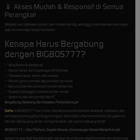
📱 Akses Mudah & Responsif di Semua
Perangkat
Website kami didesain modern dan mobile-friendly, sehingga Anda bisa bermain kapan
saja, di mana saja, tanpa hambatan.
Kenapa Harus Bergabung
dengan BIGBOS777?
✅ Situs Resmi & Berlisensi
✅ Ukuran besar dan terpercaya di Indonesia
✅ Transaksi cepat, aman, dan rahasia
✅ Ribuan game menarik dari provider top dunia
✅ Bonus besar dan promosi menarik setiap hari
✅ Support pelanggan profesional dan ramah
✅ Akses mudah dari ponsel dan PC
Bergabung Sekarang dan Rasakan Perbedaannya!
Daftar
di BIGBOS777 hari ini dan nikmati bonus pendaftaran eksklusif, cashback, dan
berbagai promosi yang menguntungkan. Kami hadir untuk memberikan pengalaman
hiburan daring yang aman, menyenangkan, dan penuh peluang besar!
BIGBOS777 – Satu Platform, Segala Hiburan, Kemenangan Besar Menanti Anda!
Jangan tunggu lagi! Bergabunglah dengan situs hiburan digital terbesar dan terpercaya