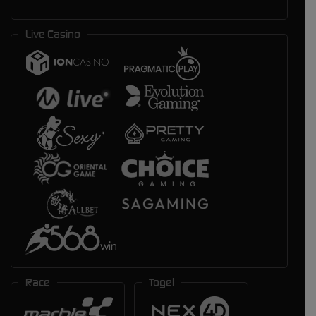
Live Casino
Race
Togel