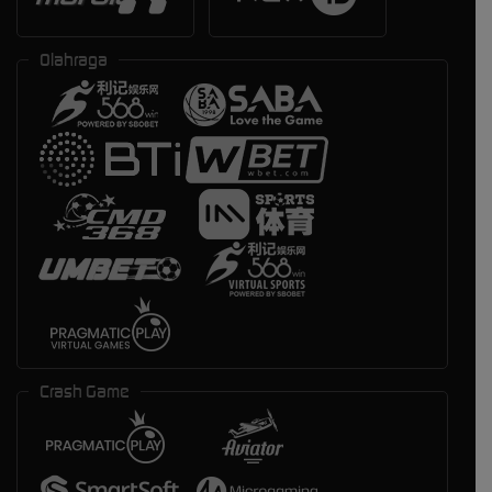
Olahraga
Crash Game