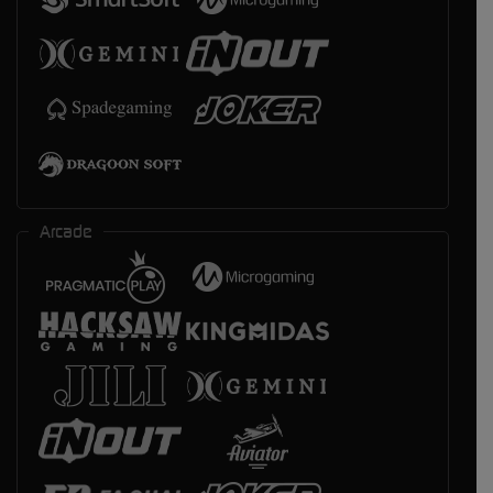
Arcade