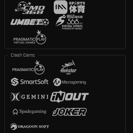
Crash Game