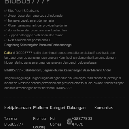
BIGBOS777?
✅ Situs Resmi & Berlisensi
✅ Ukuran besar dan terpercaya di Indonesia
✅ Transaksi cepat, aman, dan rahasia
✅ Ribuan game menarik dari provider top dunia
✅ Bonus besar dan promosi menarik setiap hari
✅ Support pelanggan profesional dan ramah
✅ Akses mudah dari ponsel dan PC
Bergabung Sekarang dan Rasakan Perbedaannya!
Daftar
di BIGBOS777 hari ini dan nikmati bonus pendaftaran eksklusif, cashback, dan
berbagai promosi yang menguntungkan. Kami hadir untuk memberikan pengalaman
hiburan daring yang aman, menyenangkan, dan penuh peluang besar!
BIGBOS777 – Satu Platform, Segala Hiburan, Kemenangan Besar Menanti Anda!
Jangan tunggu lagi! Bergabunglah dengan situs hiburan digital terbesar dan terpercaya di
Indonesia. Rasakan sensasi permainan dari provider terbesar dunia, nikmati transaksi cepat,
dan raih kemenangan besar bersama BIGBOS777!
Kebijaksanaan
Platform
Kategori
Dukungan
Komunitas
Tentang
Promosi
Hot
+62877803
BIGBOS777
Games
47670
Loyalty