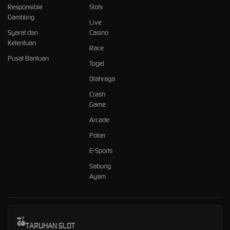
Responsible
Slots
Gambling
Live
Syarat dan
Casino
Ketentuan
Race
Pusat Bantuan
Togel
Olahraga
Crash
Game
Arcade
Poker
E-Sports
Sabung
Ayam
TARUHAN SLOT