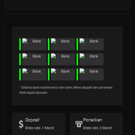
* Selama bank maintenance dan bank offline deposit dan penarikan
tidak dapat diproses
Deposit
Penarikan
Rata-rata 1 Menit
Rata-rata 3 Menit