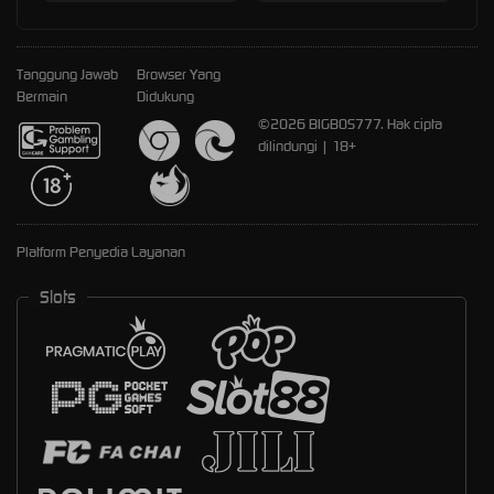
Tanggung Jawab
Browser Yang
Bermain
Didukung
©2026 BIGBOS777. Hak cipta
dilindungi | 18+
Platform Penyedia Layanan
Slots