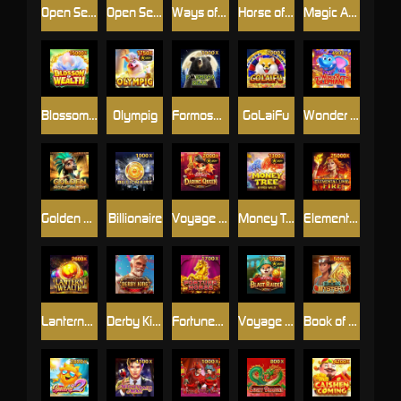
Open Sesame Mega
Open Sesame
Ways of the Holy Horse
Horse of Bounty
Magic Ace
Blossom of Wealth
Olympig
Formosa Bear
GoLaiFu
Wonder Elephant
Golden Hoof Quest
Billionaire
Voyage of Daring Queen X-Lock
Money Tree - Hyper Wild
Elemental Link Fire
LanternWealth
Derby King
FortuneHorse
Voyage of Blast Raider X-Lock
Book of Mystery