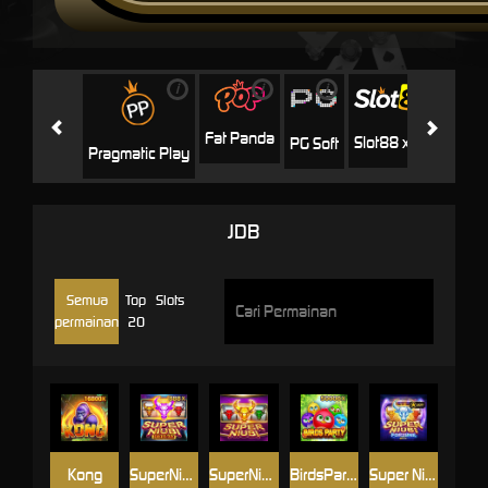
i
i
i
i
i
Facha
Fat Panda
Slot88 x PP
PG Soft
Pragmatic Play
JDB
Semua
Top
Slots
permainan
20
Kong
SuperNiubiDeluxe
SuperNiubi
BirdsParty
Super Niubi Fortune X-Huge