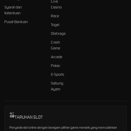
Live
Syarat dan
Casino
Ketentuan
Race
Pusat Bantuan
Togel
Olahraga
Crash
Game
Arcade
Poker
E-Sports
Sabung
Ayam
TARUHAN SLOT
Penyedia slot online dengan beragam pilihan game menarik yang memudahkan