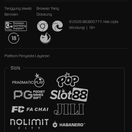
Tanggung Jawab
Browser Yang
Bermain
Didukung
©2026 BIGBOS777. Hak cipta
dilindungi | 18+
Platform Penyedia Layanan
Slots