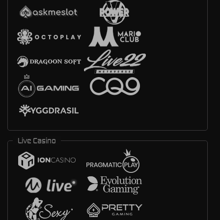
Live Casino