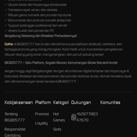
✅ Ukuran besar dan terpercaya di Indonesia
✅ Transaksi cepat, aman, dan rahasia
✅ Ribuan game menarik dari provider top dunia
✅ Bonus besar dan promosi menarik setiap hari
✅ Support pelanggan profesional dan ramah
✅ Akses mudah dari ponsel dan PC
Bergabung Sekarang dan Rasakan Perbedaannya!
Daftar
di BIGBOS777 hari ini dan nikmati bonus pendaftaran eksklusif, cashback, dan
berbagai promosi yang menguntungkan. Kami hadir untuk memberikan pengalaman
hiburan daring yang aman, menyenangkan, dan penuh peluang besar!
BIGBOS777 – Satu Platform, Segala Hiburan, Kemenangan Besar Menanti Anda!
Jangan tunggu lagi! Bergabunglah dengan situs hiburan digital terbesar dan terpercaya di
Indonesia. Rasakan sensasi permainan dari provider terbesar dunia, nikmati transaksi cepat,
dan raih kemenangan besar bersama BIGBOS777!
Kebijaksanaan
Platform
Kategori
Dukungan
Komunitas
Tentang
Promosi
Hot
+62877803
BIGBOS777
Games
47670
Loyalty
Responsible
Slots
Gambling