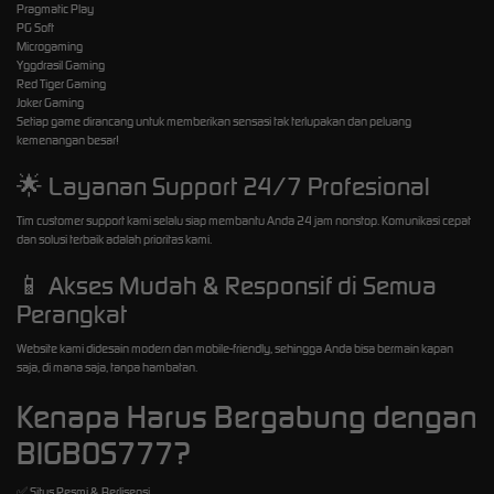
Pragmatic Play
PG Soft
Microgaming
Yggdrasil Gaming
Red Tiger Gaming
Joker Gaming
Setiap game dirancang untuk memberikan sensasi tak terlupakan dan peluang
kemenangan besar!
🌟 Layanan Support 24/7 Profesional
Tim customer support kami selalu siap membantu Anda 24 jam nonstop. Komunikasi cepat
dan solusi terbaik adalah prioritas kami.
📱 Akses Mudah & Responsif di Semua
Perangkat
Website kami didesain modern dan mobile-friendly, sehingga Anda bisa bermain kapan
saja, di mana saja, tanpa hambatan.
Kenapa Harus Bergabung dengan
BIGBOS777?
✅ Situs Resmi & Berlisensi