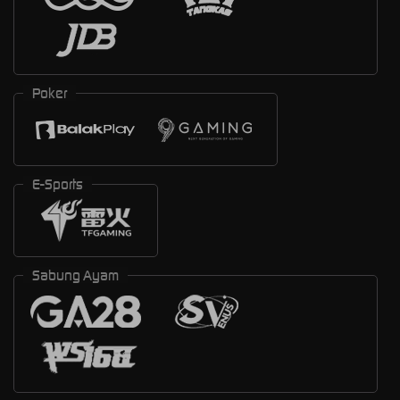
Poker
E-Sports
Sabung Ayam