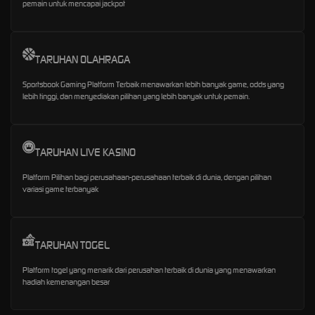
pemain untuk mencapai jackpot
TARUHAN OLAHRAGA
Sportsbook Gaming Platform Terbaik menawarkan lebih banyak game, odds yang
lebih tinggi, dan menyediakan pilihan yang lebih banyak untuk pemain.
TARUHAN LIVE KASINO
Platform Pilihan bagi perusahaan-perusahaan terbaik di dunia, dengan pilihan
variasi game terbanyak
TARUHAN TOGEL
Platform togel yang menarik dari perusahan terbaik di dunia yang menawarkan
hadiah kemenangan besar