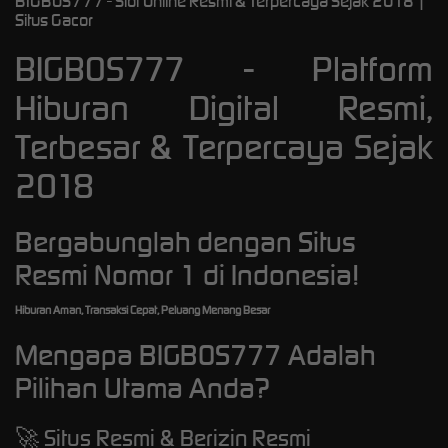
BIGBOS777 - Slot Online Resmi & Terpercaya Sejak 2018 |
Situs Gacor
BIGBOS777 - Platform
Hiburan Digital Resmi,
Terbesar & Terpercaya Sejak
2018
Bergabunglah dengan Situs
Resmi Nomor 1 di Indonesia!
Hiburan Aman, Transaksi Cepat, Peluang Menang Besar
Mengapa BIGBOS777 Adalah
Pilihan Utama Anda?
🚀 Situs Resmi & Berizin Resmi