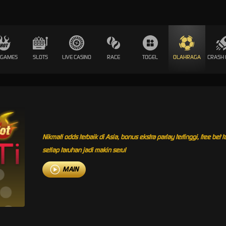
 GAMES
SLOTS
LIVE CASINO
RACE
TOGEL
OLAHRAGA
CRASH
Nikmati odds terbaik di Asia, bonus ekstra parlay tertinggi, free be
setiap taruhan jadi makin seru!
MAIN