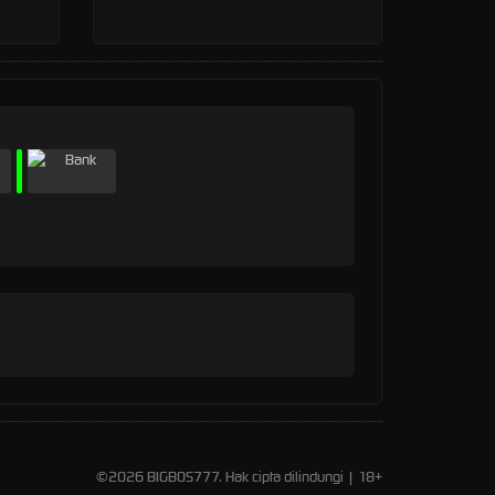
©2026 BIGBOS777. Hak cipta dilindungi | 18+