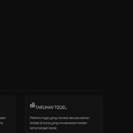
TARUHAN TOGEL
haan
Platform togel yang menarik dari perusahan
ame
terbaik di dunia yang menawarkan hadiah
kemenangan besar