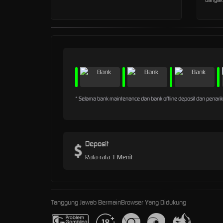
* Selama bank maintenance dan bank offline deposit dan penarik
Deposit
Rata-rata 1 Menit
Tanggung Jawab Bermain
Browser Yang Didukung