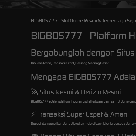
BIGBOS777 - Slot Online Resmi & Terpercaya Seja
BIGBOS777 - Platform Hi
Bergabunglah dengan Situs 
Hiburan Aman, Transaksi Cepat, Peluang Menang Besar
Mengapa BIGBOS777 Adalah
🚀 Situs Resmi & Berizin Resmi
BIGBOS777 adalah platform hiburan digital terbesar dan resmi di dunia yang 
⚡ Transaksi Super Cepat & Aman
Deposit dan penarikan dana dilakukan melalui bank lokal terpercaya dan e