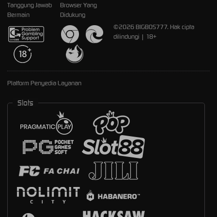
Tanggung Jawab
Browser Yang
Bermain
Didukung
©2026 BIGBOS777. Hak cipta
dilindungi | 18+
Platform Penyedia Layanan
Slots