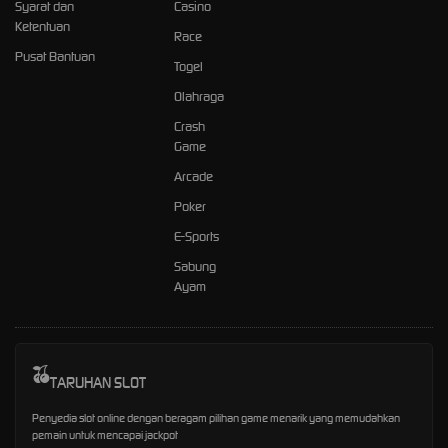
Syarat dan
Casino
Ketentuan
Race
Pusat Bantuan
Togel
Olahraga
Crash
Game
Arcade
Poker
E-Sports
Sabung
Ayam
TARUHAN SLOT
Penyedia slot online dengan beragam pilihan game menarik yang memudahkan
pemain untuk mencapai jackpot