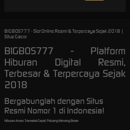
BIGBOS777 - Slot Online Resmi & Terpercaya Sejak 2018 |
Situs Gacor
BIGBOS777 - Platform
Hiburan Digital Resmi,
Terbesar & Terpercaya Sejak
2018
Bergabunglah dengan Situs
Resmi Nomor 1 di Indonesia!
Hiburan Aman, Transaksi Cepat, Peluang Menang Besar