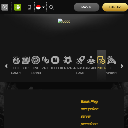
MASUK
DAFTAR
HOT
SLOTS
LIVE
RACE
TOGEL
OLAHRAGA
CRASH
ARCADE
POKER
E-
SABUN
GAMES
CASINO
GAME
SPORTS
AYAM
Balak Play
merupakan
server
permainan