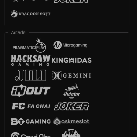
Arcade