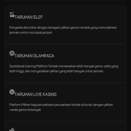
TARUHAN SLOT
Penyedia slot online dengan beragam pilihan game menarik yang memudahkan
pemain untuk mencapai jackpot
TARUHAN OLAHRAGA
Sportsbook Gaming Platform Terbaik menawarkan lebih banyak game, odds yang
lebih tinggi, dan menyediakan pilihan yang lebih banyak untuk pemain.
TARUHAN LIVE KASINO
Platform Pilihan bagi perusahaan-perusahaan terbaik di dunia, dengan pilihan
variasi game terbanyak