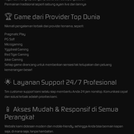
Permainan tradisional seperti sabung ayam live dan lainnya
🏆 Game dari Provider Top Dunia
Nikmati pengalaman terbaik dari provider ternama, seperti:
Pragmatic Play
PG Soft
Microgaming
Yggdrasil Gaming
Red Tiger Gaming
Joker Gaming
Setiap game dirancang untuk memberikan sensasi tak terlupakan dan peluang
kemenangan besar!
🌟 Layanan Support 24/7 Profesional
Tim customer support kami selalu siap membantu Anda 24 jam nonstop. Komunikasi cepat
dan solusi terbaik adalah prioritas kami.
📱 Akses Mudah & Responsif di Semua
Perangkat
Website kami didesain modern dan mobile-friendly, sehingga Anda bisa bermain kapan
saja, di mana saja, tanpa hambatan.