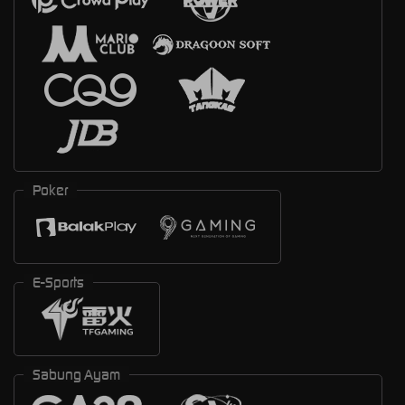
Poker
E-Sports
Sabung Ayam