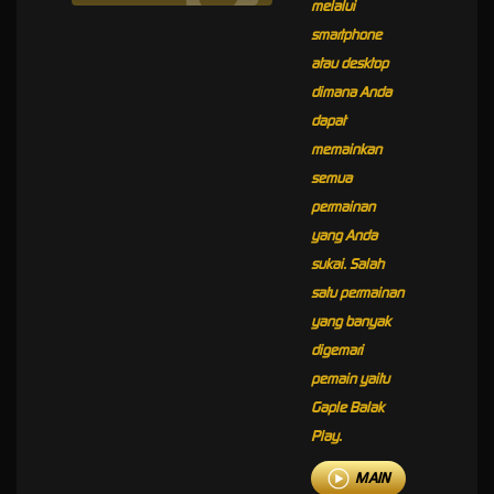
melalui
smartphone
atau desktop
dimana Anda
dapat
memainkan
semua
permainan
yang Anda
sukai. Salah
satu permainan
yang banyak
digemari
pemain yaitu
Gaple Balak
Play.
MAIN