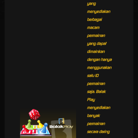
yang
menyediakan
berbagai
macam
permainan
yang dapat
dimainkan
dengan hanya
menggunakan
satu ID
permainan
saja. Balak
Play
menyediakan
banyak
permainan
secara daring