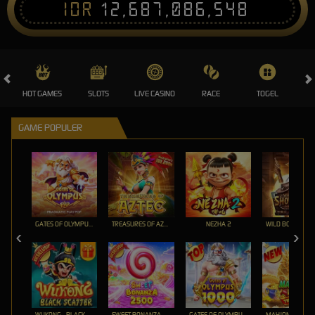
IDR
12,687,086,548
HOT GAMES
SLOTS
LIVE CASINO
RACE
TOGEL
OL
GAME POPULER
GATES OF OLYMPUS POP
TREASURES OF AZTEC
NEZHA 2
WUKONG - BLACK SCATTER
SWEET BONANZA 2500
GATES OF OLYMPUS 1000