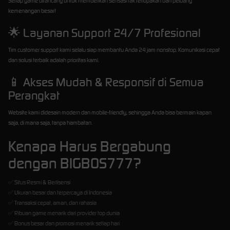
Setiap game dirancang untuk memberikan sensasi tak terlupakan dan peluang
kemenangan besar!
🌟 Layanan Support 24/7 Profesional
Tim customer support kami selalu siap membantu Anda 24 jam nonstop. Komunikasi cepat
dan solusi terbaik adalah prioritas kami.
📱 Akses Mudah & Responsif di Semua
Perangkat
Website kami didesain modern dan mobile-friendly, sehingga Anda bisa bermain kapan
saja, di mana saja, tanpa hambatan.
Kenapa Harus Bergabung
dengan BIGBOS777?
✅ Situs Resmi & Berlisensi
✅ Ukuran besar dan terpercaya di Indonesia
✅ Transaksi cepat, aman, dan rahasia
✅ Ribuan game menarik dari provider top dunia
✅ Bonus besar dan promosi menarik setiap hari