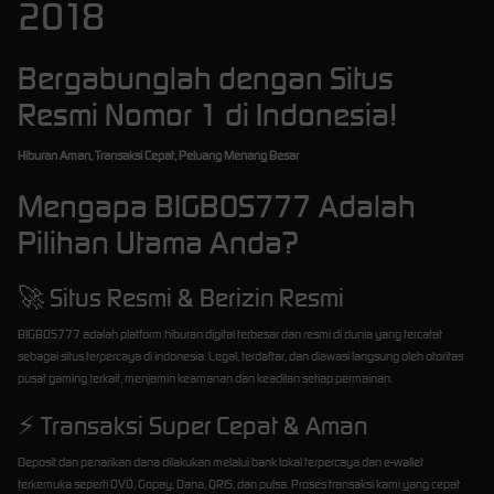
2018
Bergabunglah dengan Situs
Resmi Nomor 1 di Indonesia!
Hiburan Aman, Transaksi Cepat, Peluang Menang Besar
Mengapa BIGBOS777 Adalah
Pilihan Utama Anda?
🚀 Situs Resmi & Berizin Resmi
BIGBOS777 adalah platform hiburan digital terbesar dan resmi di dunia yang tercatat
sebagai situs terpercaya di indonesia. Legal, terdaftar, dan diawasi langsung oleh otoritas
pusat gaming terkait, menjamin keamanan dan keadilan setiap permainan.
⚡ Transaksi Super Cepat & Aman
Deposit dan penarikan dana dilakukan melalui bank lokal terpercaya dan e-wallet
terkemuka seperti OVO, Gopay, Dana, QRIS, dan pulsa. Proses transaksi kami yang cepat