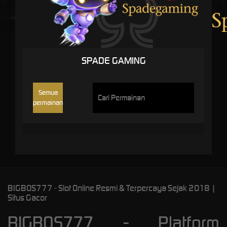
SPADE GAMING
Semua
permainan
BIGBOS777 - Slot Online Resmi & Terpercaya Sejak 2018 |
Situs Gacor
BIGBOS777 - Platform