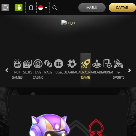
MASUK
DAFTAR
HOT
SLOTS
LIVE
RACE
TOGEL
OLAHRAGA
CRASH
ARCADE
POKER
E-
SABUN
GAMES
CASINO
GAME
SPORTS
AYAM