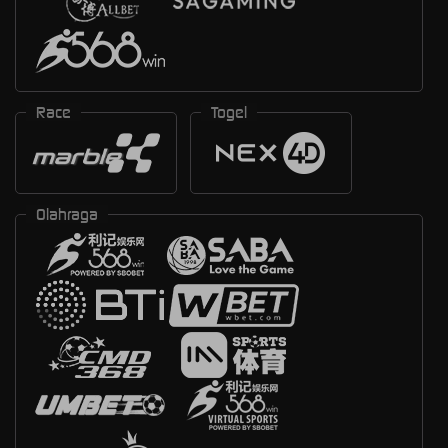
Race
Togel
Olahraga