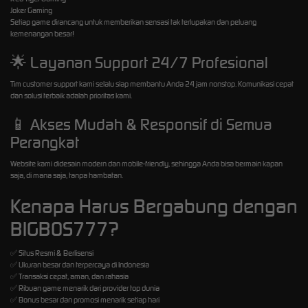
Joker Gaming
Setiap game dirancang untuk memberikan sensasi tak terlupakan dan peluang
kemenangan besar!
🌟 Layanan Support 24/7 Profesional
Tim customer support kami selalu siap membantu Anda 24 jam nonstop. Komunikasi cepat
dan solusi terbaik adalah prioritas kami.
📱 Akses Mudah & Responsif di Semua
Perangkat
Website kami didesain modern dan mobile-friendly, sehingga Anda bisa bermain kapan
saja, di mana saja, tanpa hambatan.
Kenapa Harus Bergabung dengan
BIGBOS777?
✅ Situs Resmi & Berlisensi
✅ Ukuran besar dan terpercaya di Indonesia
✅ Transaksi cepat, aman, dan rahasia
✅ Ribuan game menarik dari provider top dunia
✅ Bonus besar dan promosi menarik setiap hari