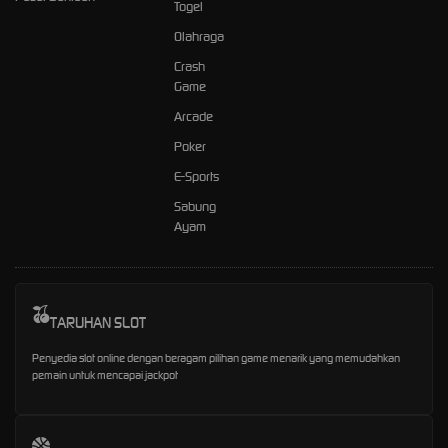
Togel
Olahraga
Crash
Game
Arcade
Poker
E-Sports
Sabung
Ayam
TARUHAN SLOT
Penyedia slot online dengan beragam pilihan game menarik yang memudahkan
pemain untuk mencapai jackpot