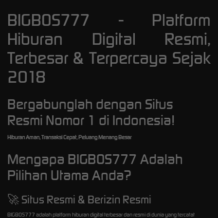
BIGBOS777 - Platform
Hiburan Digital Resmi,
Terbesar & Terpercaya Sejak
2018
Bergabunglah dengan Situs
Resmi Nomor 1 di Indonesia!
Hiburan Aman, Transaksi Cepat, Peluang Menang Besar
Mengapa BIGBOS777 Adalah
Pilihan Utama Anda?
🚀 Situs Resmi & Berizin Resmi
BIGBOS777 adalah platform hiburan digital terbesar dan resmi di dunia yang tercatat