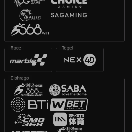
Race
Togel
Olahraga