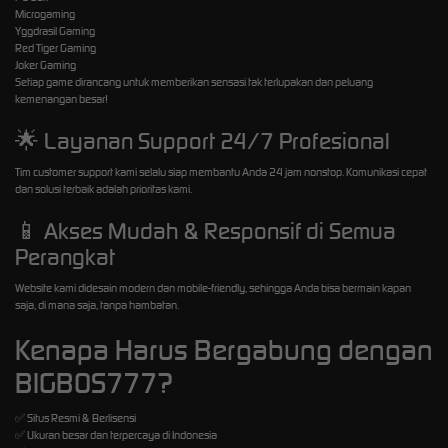
Microgaming
Yggdrasil Gaming
Red Tiger Gaming
Joker Gaming
Setiap game dirancang untuk memberikan sensasi tak terlupakan dan peluang
kemenangan besar!
🌟 Layanan Support 24/7 Profesional
Tim customer support kami selalu siap membantu Anda 24 jam nonstop. Komunikasi cepat
dan solusi terbaik adalah prioritas kami.
📱 Akses Mudah & Responsif di Semua
Perangkat
Website kami didesain modern dan mobile-friendly, sehingga Anda bisa bermain kapan
saja, di mana saja, tanpa hambatan.
Kenapa Harus Bergabung dengan
BIGBOS777?
✅ Situs Resmi & Berlisensi
✅ Ukuran besar dan terpercaya di Indonesia