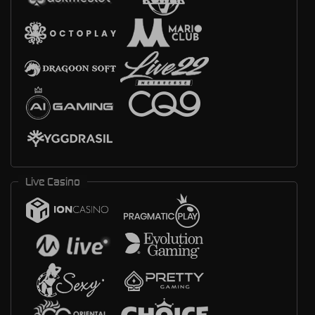
Live Casino